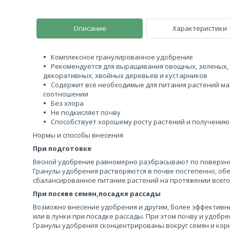
Описание
Характеристики
Комплексное гранулированное удобрение
Рекомендуется для выращивания овощных, зеленых, 
декоративных, хвойных деревьев и кустарников
Содержит все необходимые для питания растений м
соотношении
Без хлора
Не подкисляет почву
Способствует хорошему росту растений и получению
Нормы и способы внесения
При подготовке
Весной удобрение равномерно разбрасывают по поверхно
Гранулы удобрения растворяются в почве постепенно, об
сбалансированное питание растений на протяжении всего
При посеве семян,посадке рассады
Возможно внесение удобрения и другим, более эффективны
или в лунки при посадке рассады. При этом почву и удоб
Гранулы удобрения сконцентрированы вокруг семян и корн