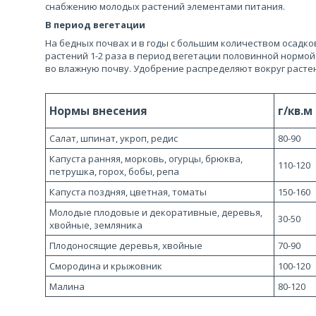
снабжению молодых растений элементами питания.
В период вегетации
На бедных почвах и в годы с большим количеством осадк
растений 1-2 раза в период вегетации половинной нормой
во влажную почву. Удобрение распределяют вокруг расте
Нормы внесения
г/кв.м
Салат, шпинат, укроп, редис
80-90
Капуста ранняя, морковь, огурцы, брюква,
110-120
петрушка, горох, бобы, репа
Капуста поздняя, цветная, томаты
150-160
Молодые плодовые и декоративные, деревья,
30-50
хвойные, земляника
Плодоносящие деревья, хвойные
70-90
Смородина и крыжовник
100-120
Малина
80-120