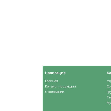
Навигация
К
Главная
Уд
Каталог продукции
Ср
О компании
Гр
Са
Му