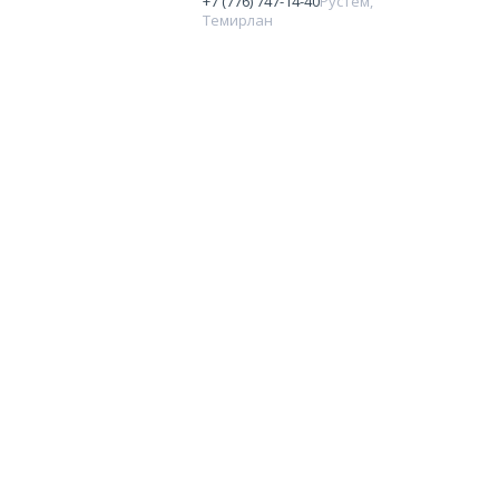
+7 (776) 747-14-40
Рустем,
Темирлан