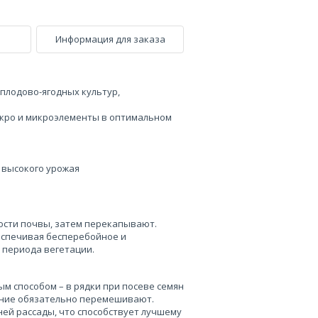
Информация для заказа
плодово-ягодных культур,
акро и микроэлементы в оптимальном
 высокого урожая
сти почвы, затем перекапывают.
еспечивая бесперебойное и
 периода вегетации.
м способом – в рядки при посеве семян
рение обязательно перемешивают.
ей рассады, что способствует лучшему