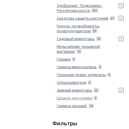
Удобрения - Подкормки -
Регуляторы роста
181
Средства защиты растений
67
Грунты, почвобрикеты,
почвоулучшители
29
Садовый инвентарь
53
Мульчаграм- укрывной
материал
12
Горшки
3
Семена-микрозелень
5
Газонная трава, сидераты
4
Опрыскиватели
6
Зимний инвентарь
22
Шланги для полива
9
Семена овощей
26
Фильтры