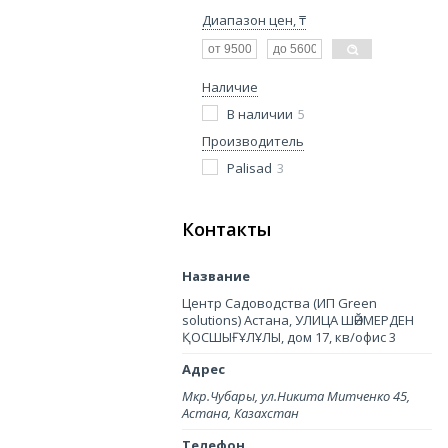
Диапазон цен, ₸
Наличие
В наличии
5
Производитель
Palisad
3
Контакты
Центр Садоводства (ИП Green
solutions) Астана, УЛИЦА ШӘЙМЕРДЕН
ҚОСШЫҒҰЛҰЛЫ, дом 17, кв/офис 3
Мкр.Чубары, ул.Никита Митченко 45,
Астана, Казахстан