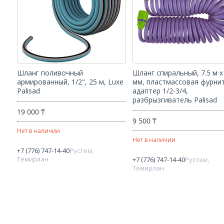
Шланг поливочный
Шланг спиральный, 7.5 м х
армированный, 1/2", 25 м, Luxe
мм, пластмассовая фурни
Palisad
адаптер 1/2-3/4,
разбрызгиватель Palisad
19 000 ₸
9 500 ₸
Нет в наличии
Нет в наличии
+7 (776) 747-14-40
Рустем,
Темирлан
+7 (776) 747-14-40
Рустем,
Темирлан