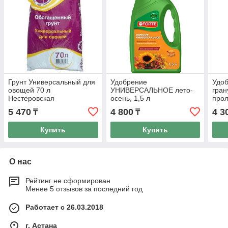
Грунт Универсальный для
Удобрение
Удо
овощей 70 л
УНИВЕРСАЛЬНОЕ лето-
гран
Нестеровская
осень, 1,5 л
про
УНИ
5 470
4 800
4 3
₸
₸
зима
Купить
Купить
О нас
Рейтинг не сформирован
Менее 5 отзывов за последний год
Работает с 26.03.2018
г. Астана