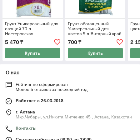
Грунт Универсальный для
Грунт обогащенный
Грун
овощей 70 л
Универсальный для
цвет
Нестеровская
цветов 5 л Янтарный край
5 470
700
2 1
₸
₸
Купить
Купить
О нас
Рейтинг не сформирован
Менее 5 отзывов за последний год
Работает с 26.03.2018
г. Астана
Мкр.Чубары, ул.Никита Митченко 45 , Астана, Казахстан
Контакты
Сегодня работает с 09:00 до 19:00