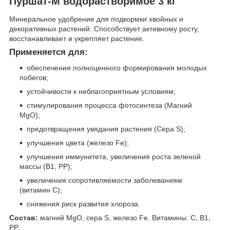
Пуршат-М водорастворимое 3 кг
Минеральное удобрение для подкормки хвойных и
декоративных растений. Способствует активному росту,
восстанавливает и укрепляет растение.
Применяется для:
обеспечения полноценного формирования молодых
побегов;
устойчивости к неблагоприятным условиям;
стимулирования процесса фотосинтеза (Магний
MgO);
предотвращения увядания растения (Сера S);
улучшения цвета (железо Fe);
улучшения иммунитета, увеличения роста зеленой
массы (B1, PP);
увеличения сопротивляемости заболеваниям
(витамин С);
снижения риск развития хлороза.
Состав:
магний MgO, сера S, железо Fe. Витамины: C, B1,
PP.