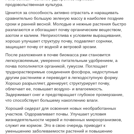
продовольственная культура.
Ценится за способность активно отрастать и наращивать
сравнительно большую зеленую массу в наиболее поздние
сроки и ранней весной. Молодые и нежные растения быстро
разлагаются и обогащают почву органическим веществом,
азотом и калием. Неприхотлива к условиям выращивания,
хорошо улучшает структуру почву, подавляет сорняки,
защищает почву от водной и ветровой эрозии.
После разложения в почве биомасса ржи становится
легкоусвояемым, умеренно питательным удобрением, а
почва пополняется органикой, гумусом. Поглощает
труднорастворимые соединения фосфора, недоступные
другим растениям и переводит в легкодоступную форму.
Хорошо разрыхляет, дренирует, структурирует почву,
облегчает ее, повышает воздухо- и влагоемкость.
Задерживает снег и предотвращает глубокое промерзание,
что способствует большему накоплению влаги.
Хороший сидерат для освоения новых необработанных
участков. Оздоравливает почвы. Улучшает условия
жизнедеятельности червей и почвенных микроорганизмов,
служит им кормом. Это в свою очередь приводит к
уменьшению заболеваемости растений и повышению