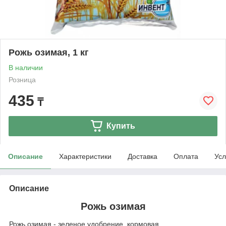
Рожь озимая, 1 кг
В наличии
Розница
435
₸
Купить
Описание
Характеристики
Доставка
Оплата
Усл
Описание
Рожь озимая
Рожь озимая - зеленое удобрение, кормовая