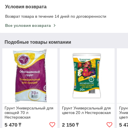
Условия возврата
Возврат товара в течение 14 дней по договоренности
Все условия возврата
Подобные товары компании
Грунт Универсальный для
Грунт Универсальный для
Гру
овощей 70 л
цветов 20 л Нестеровская
Уни
Нестеровская
цвет
край
5 470
2 150
5 4
₸
₸